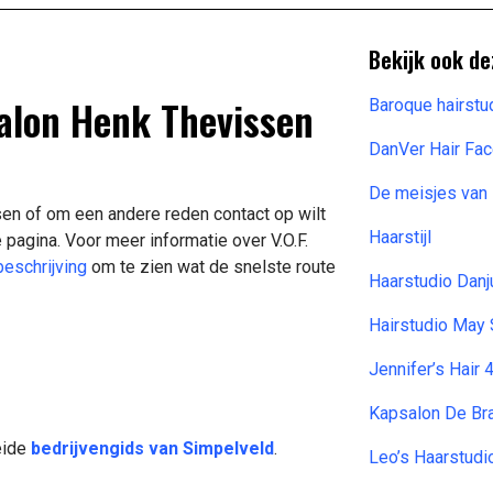
Bekijk ook de
salon Henk Thevissen
Baroque hairstu
DanVer Hair Fa
De meisjes van 
sen of om een andere reden contact op wilt
Haarstijl
pagina. Voor meer informatie over V.O.F.
beschrijving
om te zien wat de snelste route
Haarstudio Danj
Hairstudio May
Jennifer’s Hair 
Kapsalon De Br
eide
bedrijvengids van Simpelveld
.
Leo’s Haarstudi