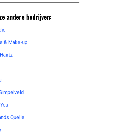
ze andere bedrijven:
dio
ce & Make-up
Hairtz
u
 Simpelveld
4You
ands Quelle
o