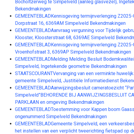
Bocholtzerweg te Simpelveld (aanleg glasvezel), Inget
Bekendmakingen
GEMEENTEBLADKennisgeving termijnverlenging Z2025-
Dorpstraat 16, 6369AM Simpelveld Bekendmakingen
GEMEENTEBLADAanvraag vergunning voor Tijdelijk gebru
Klooster, Kloosterstraat 68, 6369AE Simpelveld Bekend
GEMEENTEBLADKennisgeving termijnverlenging Z2025-
Vroenhofstraat 3, 6369AP Simpelveld Bekendmakingen
GEMEENTEBLADMelding Melding Besluit Bodemkwaliteit 
Simpelveld, Ingetekende geometrie Bekendmakingen
STAATSCOURANTVervanging van een verminkte huwelijks
gemeente Simpelveld, Justitiële Informatiedienst Beke
GEMEENTEBLADAanwijzingsbesluit cameratoezicht “Park
Simpelveld”BEHORENDE BIJ AANWIJZINGSBESLUIT 
PARKLAAN en omgeving Bekendmakingen
GEMEENTEBLADToestemming voor Kappen boom Gaasstr
ongenummerd Simpelveld Bekendmakingen
GEMEENTEBLADGemeente Simpelveld, een verkeersbesl
het instellen van een verplicht tweerichting fietspad op d