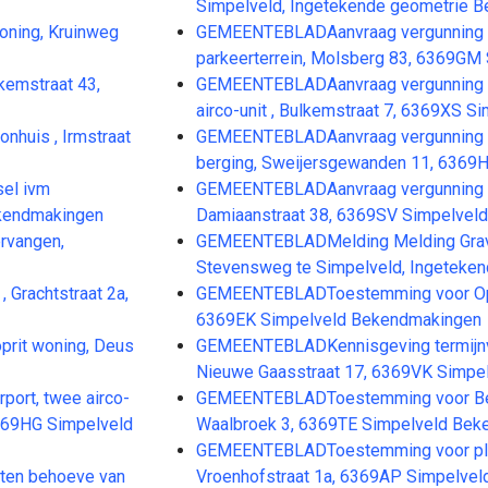
Simpelveld, Ingetekende geometrie 
ning, Kruinweg
GEMEENTEBLADAanvraag vergunning v
parkeerterrein, Molsberg 83, 6369G
emstraat 43,
GEMEENTEBLADAanvraag vergunning vo
airco-unit , Bulkemstraat 7, 6369XS 
huis , Irmstraat
GEMEENTEBLADAanvraag vergunning voo
berging, Sweijersgewanden 11, 6369
el ivm
GEMEENTEBLADAanvraag vergunning vo
ekendmakingen
Damiaanstraat 38, 6369SV Simpelvel
rvangen,
GEMEENTEBLADMelding Melding Grave
Stevensweg te Simpelveld, Ingeteke
Grachtstraat 2a,
GEMEENTEBLADToestemming voor Oprit 
6369EK Simpelveld Bekendmakingen
rit woning, Deus
GEMEENTEBLADKennisgeving termijnv
Nieuwe Gaasstraat 17, 6369VK Simpe
ort, twee airco-
GEMEENTEBLADToestemming voor Bedr
 6369HG Simpelveld
Waalbroek 3, 6369TE Simpelveld Be
GEMEENTEBLADToestemming voor plaat
ten behoeve van
Vroenhofstraat 1a, 6369AP Simpelve