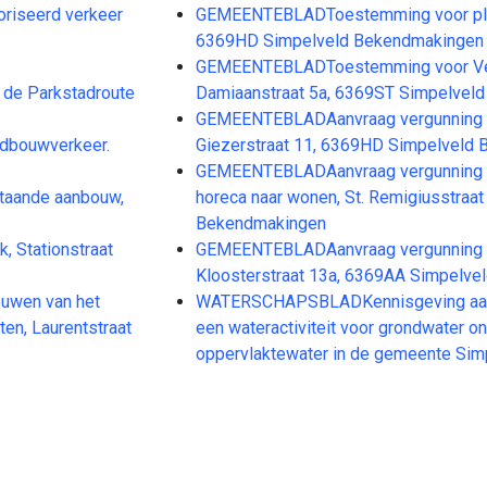
toriseerd verkeer
GEMEENTEBLADToestemming voor plaats
6369HD Simpelveld Bekendmakingen
GEMEENTEBLADToestemming voor Verv
de Parkstadroute
Damiaanstraat 5a, 6369ST Simpelvel
GEMEENTEBLADAanvraag vergunning voo
ndbouwverkeer.
Giezerstraat 11, 6369HD Simpelveld
GEMEENTEBLADAanvraag vergunning v
taande aanbouw,
horeca naar wonen, St. Remigiusstraa
Bekendmakingen
 Stationstraat
GEMEENTEBLADAanvraag vergunning v
Kloosterstraat 13a, 6369AA Simpelv
uwen van het
WATERSCHAPSBLADKennisgeving aanv
en, Laurentstraat
een wateractiviteit voor grondwater on
oppervlaktewater in de gemeente Si