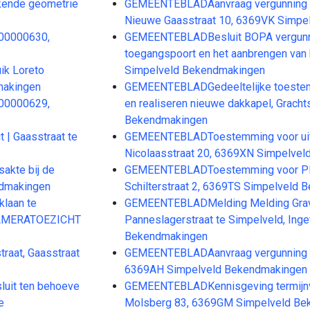
ekende geometrie
GEMEENTEBLADAanvraag vergunning vo
Nieuwe Gaasstraat 10, 6369VK Simpe
00000630,
GEMEENTEBLADBesluit BOPA vergunnin
toegangspoort en het aanbrengen van b
ik Loreto
Simpelveld Bekendmakingen
makingen
GEMEENTEBLADGedeeltelijke toestem
00000629,
en realiseren nieuwe dakkapel, Gracht
Bekendmakingen
| Gaasstraat te
GEMEENTEBLADToestemming voor uitrit
Nicolaasstraat 20, 6369XN Simpelve
akte bij de
GEMEENTEBLADToestemming voor Plaa
ndmakingen
Schilterstraat 2, 6369TS Simpelveld
laan te
GEMEENTEBLADMelding Melding Grave
CAMERATOEZICHT
Panneslagerstraat te Simpelveld, Ing
Bekendmakingen
aat, Gaasstraat
GEMEENTEBLADAanvraag vergunning voo
6369AH Simpelveld Bekendmakingen
uit ten behoeve
GEMEENTEBLADKennisgeving termijnv
e
Molsberg 83, 6369GM Simpelveld Be