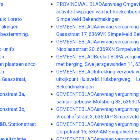
s.
PROVINCIAAL BLADAanvraag Omgevings
activiteit wijzigen van het Roekenbe
uik Loreto
Simpelveld Bekendmakingen
makingen
GEMEENTEBLADAanvraag vergunning v
 bestemming,
Gaasstraat 17, 6369VK Simpelveld B
GEMEENTEBLADAanvraag vergunning voor
unit's,
Nicolaasstraat 20, 6369XN Simpelve
en
GEMEENTEBLADBesluit BOPA vergunning
 plaatsen airco-
met berging, Sweijersgewanden 11, 
en
GEMEENTEBLADIntrekking verzoek voor
Gaasstraat,
uitkijkpunt Hulsveld, Hulsbergweg – L
Bekendmakingen
nstraat 3a,
GEMEENTEBLADAanvraag vergunning v
sanitair gebouw, Molsberg 83, 6369
nstraat 3b,
GEMEENTEBLADAanvraag vergunning vo
Vroenhofstraat 3, 6369AP Simpelvel
B, Stationstraat
GEMEENTEBLADAanvraag vergunning vo
Dorpstraat 16, 6369AM Simpelveld B
velisolatie,
GEMEENTEBLADAanvraag vergunning v