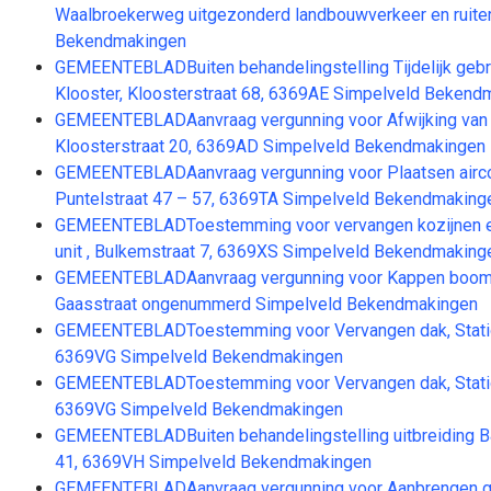
Waalbroekerweg uitgezonderd landbouwverkeer en ruiter
Bekendmakingen
GEMEENTEBLADBuiten behandelingstelling Tijdelijk gebr
Klooster, Kloosterstraat 68, 6369AE Simpelveld Bekend
GEMEENTEBLADAanvraag vergunning voor Afwijking van
Kloosterstraat 20, 6369AD Simpelveld Bekendmakingen
GEMEENTEBLADAanvraag vergunning voor Plaatsen airco-
Puntelstraat 47 – 57, 6369TA Simpelveld Bekendmaking
GEMEENTEBLADToestemming voor vervangen kozijnen en
unit , Bulkemstraat 7, 6369XS Simpelveld Bekendmaking
GEMEENTEBLADAanvraag vergunning voor Kappen boom 
Gaasstraat ongenummerd Simpelveld Bekendmakingen
GEMEENTEBLADToestemming voor Vervangen dak, Statio
6369VG Simpelveld Bekendmakingen
GEMEENTEBLADToestemming voor Vervangen dak, Statio
6369VG Simpelveld Bekendmakingen
GEMEENTEBLADBuiten behandelingstelling uitbreiding B&
41, 6369VH Simpelveld Bekendmakingen
GEMEENTEBLADAanvraag vergunning voor Aanbrengen ge