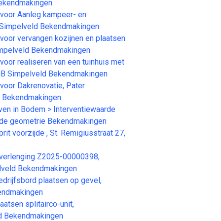
Bekendmakingen
oor Aanleg kampeer- en
M Simpelveld Bekendmakingen
or vervangen kozijnen en plaatsen
Simpelveld Bekendmakingen
r realiseren van een tuinhuis met
HB Simpelveld Bekendmakingen
or Dakrenovatie, Pater
d Bekendmakingen
n in Bodem > Interventiewaarde
nde geometrie Bekendmakingen
voorzijde , St. Remigiusstraat 27,
erlenging Z2025-00000398,
lveld Bekendmakingen
ijfsbord plaatsen op gevel,
kendmakingen
sen splitairco-unit,
ld Bekendmakingen