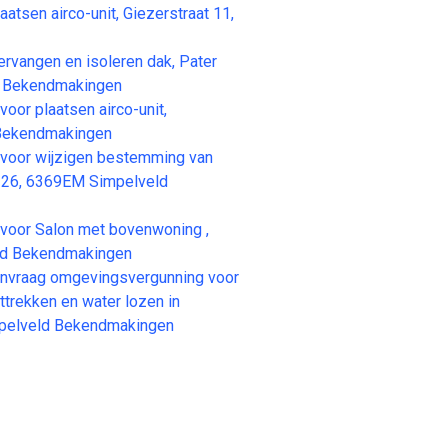
en airco-unit, Giezerstraat 11,
angen en isoleren dak, Pater
d Bekendmakingen
r plaatsen airco-unit,
 Bekendmakingen
oor wijzigen bestemming van
t 26, 6369EM Simpelveld
oor Salon met bovenwoning ,
eld Bekendmakingen
raag omgevingsvergunning voor
ttrekken en water lozen in
mpelveld Bekendmakingen