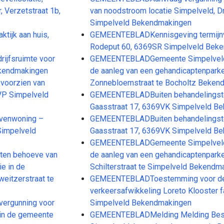
 Verzetstraat 1b,
van noodstroom locatie Simpelveld, Dr
Simpelveld Bekendmakingen
tijk aan huis,
GEMEENTEBLADKennisgeving termijnv
Rodeput 60, 6369SR Simpelveld Bek
ijfsruimte voor
GEMEENTEBLADGemeente Simpelveld, 
ekendmakingen
de aanleg van een gehandicaptenparke
oorzien van
Zonnebloemstraat te Bocholtz Beken
9VP Simpelveld
GEMEENTEBLADBuiten behandelingstel
Gaasstraat 17, 6369VK Simpelveld B
venwoning –
GEMEENTEBLADBuiten behandelingste
Simpelveld
Gaasstraat 17, 6369VK Simpelveld B
GEMEENTEBLADGemeente Simpelveld, 
ten behoeve van
de aanleg van een gehandicaptenparke
ie in de
Schilterstraat te Simpelveld Bekendm
eitzerstraat te
GEMEENTEBLADToestemming voor de n
verkeersafwikkeling Loreto Klooster f
ergunning voor
Simpelveld Bekendmakingen
r in de gemeente
GEMEENTEBLADMelding Melding Beslui