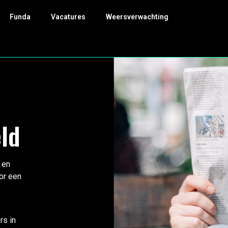
Funda
Vacatures
Weersverwachting
ld
 en
or een
rs in