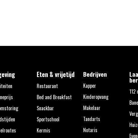
eving
Eten & vrijetijd
Bedrijven
Laa
ber
Kapper
iteiten
Restaurant
112 
Kinderopvang
neprijs
Bed and Breakfast
Bane
Makelaar
omstoring
Snackbar
Verg
Tandarts
dstijden
Sportschool
Huiz
Notaris
elroutes
Kermis
Eve