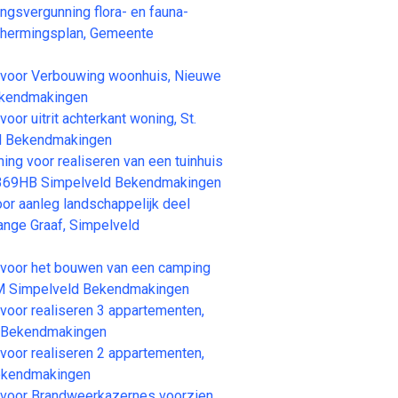
vergunning flora- en fauna-
schermingsplan, Gemeente
oor Verbouwing woonhuis, Nieuwe
ekendmakingen
 uitrit achterkant woning, St.
ld Bekendmakingen
 voor realiseren van een tuinhuis
6369HB Simpelveld Bekendmakingen
 aanleg landschappelijk deel
ange Graaf, Simpelveld
oor het bouwen van een camping
GM Simpelveld Bekendmakingen
or realiseren 3 appartementen,
d Bekendmakingen
or realiseren 2 appartementen,
ekendmakingen
oor Brandweerkazernes voorzien