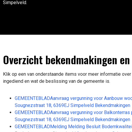
Simpelveld.
Overzicht bekendmakingen en 
Klik op een van onderstaande items voor meer informatie over
ingediend en wat de beslissing van de gemeente is.
GEMEENTEBLADAanvraag vergunning voor Aanbouw woo
Sougnezstraat 18, 6369EJ Simpelveld Bekendmakingen
GEMEENTEBLADAanvraag vergunning voor Balkonterras p
Sougnezstraat 18, 6369EJ Simpelveld Bekendmakingen
GEMEENTEBLADMelding Melding Besluit Bodemkwaliteit