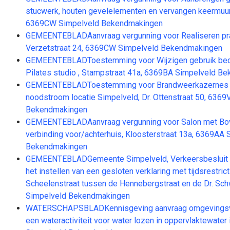
stucwerk, houten gevelelementen en vervangen keermuur,
6369CW Simpelveld Bekendmakingen
GEMEENTEBLADAanvraag vergunning voor Realiseren prak
Verzetstraat 24, 6369CW Simpelveld Bekendmakingen
GEMEENTEBLADToestemming voor Wijzigen gebruik bedr
Pilates studio , Stampstraat 41a, 6369BA Simpelveld B
GEMEENTEBLADToestemming voor Brandweerkazernes v
noodstroom locatie Simpelveld, Dr. Ottenstraat 50, 636
Bekendmakingen
GEMEENTEBLADAanvraag vergunning voor Salon met Bo
verbinding voor/achterhuis, Kloosterstraat 13a, 6369AA 
Bekendmakingen
GEMEENTEBLADGemeente Simpelveld, Verkeersbesluit 
het instellen van een gesloten verklaring met tijdsrestrict
Scheelenstraat tussen de Hennebergstraat en de Dr. Schw
Simpelveld Bekendmakingen
WATERSCHAPSBLADKennisgeving aanvraag omgevingsv
een wateractiviteit voor water lozen in oppervlaktewate