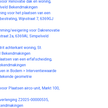
or Renovatie dak en woning,
lveld Bekendmakingen
g voor het plaatsen van een
estrating, Wijnstraat 7, 6369GJ
ming/weigering voor Dakrenovatie
straat 2a, 6369AL Simpelveld
 achterkant woning, St.
ld Bekendmakingen
tsen van een erfafscheiding,
 Bekendmakingen
n in Bodem > Interventiewaarde
etekende geometrie
r Plaatsen airco-unit, Markt 100,
erlenging Z2025-00000535,
kendmakingen