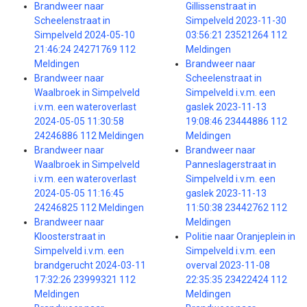
Brandweer naar
Gillissenstraat in
Scheelenstraat in
Simpelveld 2023-11-30
Simpelveld 2024-05-10
03:56:21 23521264 112
21:46:24 24271769 112
Meldingen
Meldingen
Brandweer naar
Brandweer naar
Scheelenstraat in
Waalbroek in Simpelveld
Simpelveld i.v.m. een
i.v.m. een wateroverlast
gaslek 2023-11-13
2024-05-05 11:30:58
19:08:46 23444886 112
24246886 112 Meldingen
Meldingen
Brandweer naar
Brandweer naar
Waalbroek in Simpelveld
Panneslagerstraat in
i.v.m. een wateroverlast
Simpelveld i.v.m. een
2024-05-05 11:16:45
gaslek 2023-11-13
24246825 112 Meldingen
11:50:38 23442762 112
Brandweer naar
Meldingen
Kloosterstraat in
Politie naar Oranjeplein in
Simpelveld i.v.m. een
Simpelveld i.v.m. een
brandgerucht 2024-03-11
overval 2023-11-08
17:32:26 23999321 112
22:35:35 23422424 112
Meldingen
Meldingen