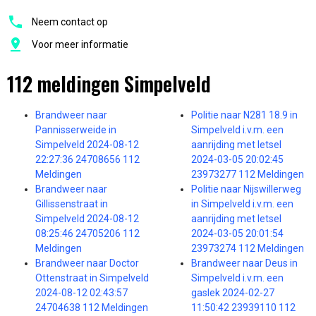
Neem contact op
Voor meer informatie
112 meldingen Simpelveld
Brandweer naar
Politie naar N281 18.9 in
Pannisserweide in
Simpelveld i.v.m. een
Simpelveld 2024-08-12
aanrijding met letsel
22:27:36 24708656 112
2024-03-05 20:02:45
Meldingen
23973277 112 Meldingen
Brandweer naar
Politie naar Nijswillerweg
Gillissenstraat in
in Simpelveld i.v.m. een
Simpelveld 2024-08-12
aanrijding met letsel
08:25:46 24705206 112
2024-03-05 20:01:54
Meldingen
23973274 112 Meldingen
Brandweer naar Doctor
Brandweer naar Deus in
Ottenstraat in Simpelveld
Simpelveld i.v.m. een
2024-08-12 02:43:57
gaslek 2024-02-27
24704638 112 Meldingen
11:50:42 23939110 112