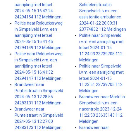
aanrijding met letsel
Scheelenstraat in
2024-05-15 16:42:24
Simpelveld i.v.m. een
24294154 112 Meldingen
assistentie ambulance
Politie naar Rolduckerweg
2024-01-22 20:00:31
in Simpelveld i.v.m. een
23774832 112 Meldingen
aanrijding met letsel
Politie naar Simpelveld
2024-05-15 16:41:45
i.v.m. een aanrijding met
24294149 112 Meldingen
letsel 2024-01-15
Politie naar Rolduckerweg
11:24:03 23739708 112
in Simpelveld i.v.m. een
Meldingen
aanrijding met letsel
Politie naar Simpelveld
2024-05-15 16:41:32
i.v.m. een aanrijding met
24294147 112 Meldingen
letsel 2024-01-15
Brandweer naar
11:23:51 23739705 112
Puntelstraat in Simpelveld
Meldingen
2024-05-13 12:28:55
Brandweer naar Markt in
24283131 112 Meldingen
Simpelveld i.v.m. een
Brandweer naar
nacontrole 2023-12-24
Puntelstraat in Simpelveld
11:22:53 23635143 112
2024-05-13 12:27:00
Meldingen
24283123 112 Meldingen
Brandweer naar