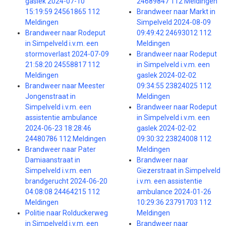
gaslek 2024-07-10
24689847 112 Meldingen
15:19:59 24561865 112
Brandweer naar Markt in
Meldingen
Simpelveld 2024-08-09
Brandweer naar Rodeput
09:49:42 24693012 112
in Simpelveld i.v.m. een
Meldingen
stormoverlast 2024-07-09
Brandweer naar Rodeput
21:58:20 24558817 112
in Simpelveld i.v.m. een
Meldingen
gaslek 2024-02-02
Brandweer naar Meester
09:34:55 23824025 112
Jongenstraat in
Meldingen
Simpelveld i.v.m. een
Brandweer naar Rodeput
assistentie ambulance
in Simpelveld i.v.m. een
2024-06-23 18:28:46
gaslek 2024-02-02
24480786 112 Meldingen
09:30:32 23824008 112
Brandweer naar Pater
Meldingen
Damiaanstraat in
Brandweer naar
Simpelveld i.v.m. een
Giezerstraat in Simpelveld
brandgerucht 2024-06-20
i.v.m. een assistentie
04:08:08 24464215 112
ambulance 2024-01-26
Meldingen
10:29:36 23791703 112
Politie naar Rolduckerweg
Meldingen
in Simpelveld i.v.m. een
Brandweer naar