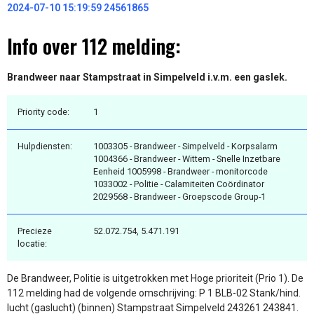
2024-07-10 15:19:59 24561865
Info over 112 melding:
Brandweer naar Stampstraat in Simpelveld i.v.m. een gaslek.
Priority code:
1
Hulpdiensten:
1003305 - Brandweer - Simpelveld - Korpsalarm
1004366 - Brandweer - Wittem - Snelle Inzetbare
Eenheid 1005998 - Brandweer - monitorcode
1033002 - Politie - Calamiteiten Coördinator
2029568 - Brandweer - Groepscode Group-1
Precieze
52.072.754, 5.471.191
locatie:
De Brandweer, Politie is uitgetrokken met Hoge prioriteit (Prio 1). De
112 melding had de volgende omschrijving: P 1 BLB-02 Stank/hind.
lucht (gaslucht) (binnen) Stampstraat Simpelveld 243261 243841.