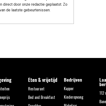
n direct door onze redactie geplaatst. Zo
van de laatste gebeurtenissen.
eving
Eten & vrijetijd
Bedrijven
Laa
ber
Kapper
iteiten
Restaurant
112 
Kinderopvang
neprijs
Bed and Breakfast
Bane
Makelaar
omstoring
Snackbar