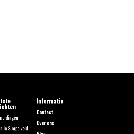
tste
Informatie
ichten
Contact
meldingen
Over ons
n in Simpelveld
Blog