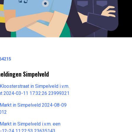
464215
meldingen Simpelveld
loosterstraat in Simpelveld i.v.m.
ht 2024-03-11 17:32:26 23999321
 Markt in Simpelveld 2024-08-09
012
Markt in Simpelveld i.v.m. een
3-12-24 11:22:53 23635143