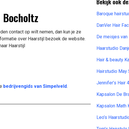
Bekijk ook de
n Bocholtz
Baroque hairstu
DanVer Hair Fa
eden contact op wilt nemen, dan kun je ze
De meisjes van 
formatie over Haarstijl bezoek de website.
aar Haarstijl
Haarstudio Danj
Hair & beauty K
Hairstudio May
Jennifer’s Hair 
de
bedrijvengids van Simpelveld
.
Kapsalon De Br
Kapsalon Math 
Leo’s Haarstudi
Tom’s Hairstyle