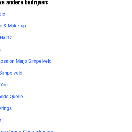
ze andere bedrijven:
dio
ce & Make-up
Hairtz
u
apsalon Marjo Simpelveld
 Simpelveld
4You
ands Quelle
Krings
o
 bio dames & heren kapper