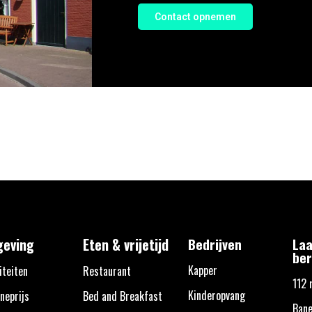
Contact opnemen
eving
Eten & vrijetijd
Bedrijven
Laa
ber
Kapper
iteiten
Restaurant
112 
Kinderopvang
neprijs
Bed and Breakfast
Bane