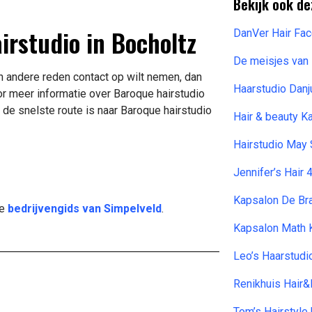
Bekijk ook de
irstudio in Bocholtz
DanVer Hair Fa
De meisjes van 
en andere reden contact op wilt nemen, dan
Haarstudio Danj
r meer informatie over Baroque hairstudio
de snelste route is naar Baroque hairstudio
Hair & beauty K
Hairstudio May
Jennifer’s Hair 
Kapsalon De Br
de
bedrijvengids van Simpelveld
.
Kapsalon Math 
Leo’s Haarstudi
Renikhuis Hair
Tom’s Hairstyle