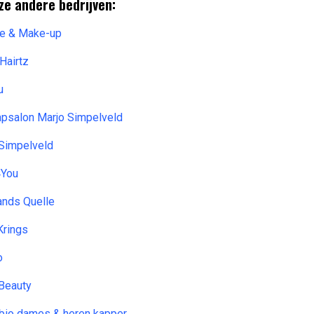
ze andere bedrijven:
ce & Make-up
Hairtz
u
apsalon Marjo Simpelveld
 Simpelveld
4You
ands Quelle
Krings
o
&Beauty
 bio dames & heren kapper