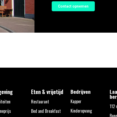
Contact opnemen
eving
Eten & vrijetijd
Bedrijven
Laa
ber
Kapper
iteiten
Restaurant
112 
Kinderopvang
neprijs
Bed and Breakfast
Bane