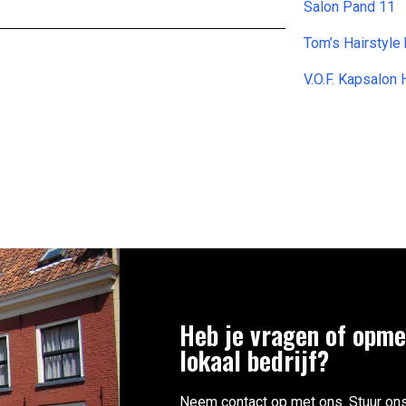
Salon Pand 11
Tom’s Hairstyle
V.O.F. Kapsalon
Heb je vragen of opme
lokaal bedrijf?
Neem contact op met ons. Stuur ons