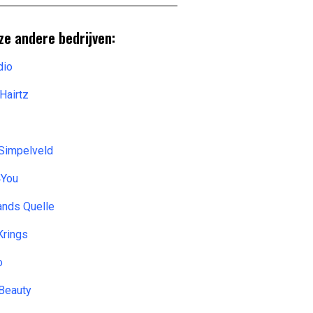
ze andere bedrijven:
dio
Hairtz
 Simpelveld
4You
ands Quelle
Krings
o
&Beauty