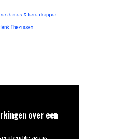
 bio dames & heren kapper
 Henk Thevissen
rkingen over een
 een berichtje via ons