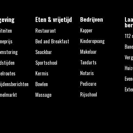
eving
Eten & vrijetijd
Bedrijven
Laa
ber
Kapper
iteiten
Restaurant
112 
Kinderopvang
neprijs
Bed and Breakfast
Bane
Makelaar
omstoring
Snackbar
Verg
Tandarts
dstijden
Sportschool
Huiz
Notaris
elroutes
Kermis
Eve
Pedicure
ijdensberichten
Bowlen
Exte
Rijschool
melmarkt
Massage