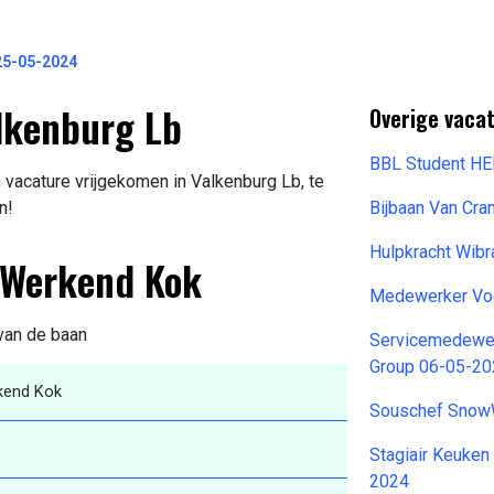
25-05-2024
lkenburg Lb
Overige vacat
BBL Student H
vacature vrijgekomen in Valkenburg Lb, te
n!
Bijbaan Van Cr
Hulpkracht Wib
g Werkend Kok
Medewerker Voe
 van de baan
Servicemedewer
Group 06-05-2
kend Kok
Souschef Snow
Stagiair Keuken
2024