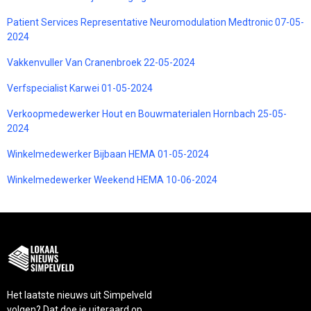
Patient Services Representative Neuromodulation Medtronic 07-05-
2024
Vakkenvuller Van Cranenbroek 22-05-2024
Verfspecialist Karwei 01-05-2024
Verkoopmedewerker Hout en Bouwmaterialen Hornbach 25-05-
2024
Winkelmedewerker Bijbaan HEMA 01-05-2024
Winkelmedewerker Weekend HEMA 10-06-2024
Het laatste nieuws uit Simpelveld
volgen? Dat doe je uiteraard op