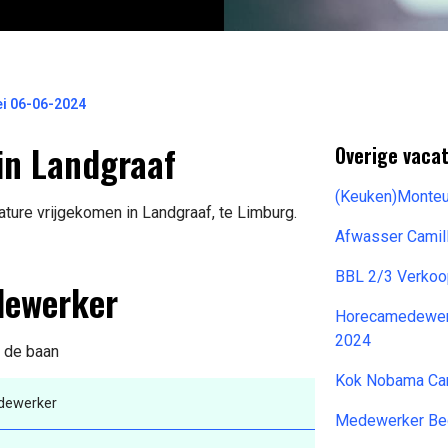
i 06-06-2024
in Landgraaf
Overige vacat
(Keuken)Monteu
ure vrijgekomen in Landgraaf, te Limburg.
Afwasser Camil
BBL 2/3 Verko
dewerker
Horecamedewerk
2024
n de baan
Kok Nobama Ca
dewerker
Medewerker Be