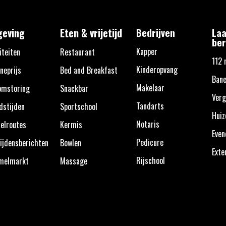
eving
Eten & vrijetijd
Bedrijven
Laa
ber
Kapper
iteiten
Restaurant
112 
Kinderopvang
neprijs
Bed and Breakfast
Bane
Makelaar
omstoring
Snackbar
Verg
Tandarts
dstijden
Sportschool
Huiz
Notaris
elroutes
Kermis
Eve
Pedicure
ijdensberichten
Bowlen
Exte
Rijschool
melmarkt
Massage