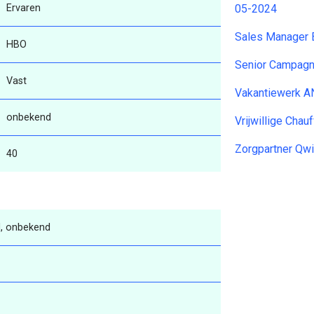
Ervaren
05-2024
Sales Manager 
HBO
Senior Campagn
Vast
Vakantiewerk 
onbekend
Vrijwillige Cha
Zorgpartner Qw
40
, onbekend