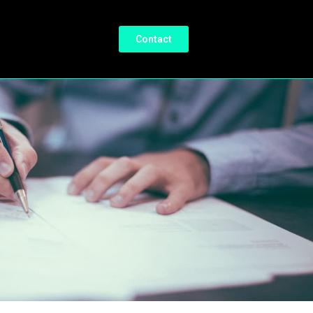
Contact