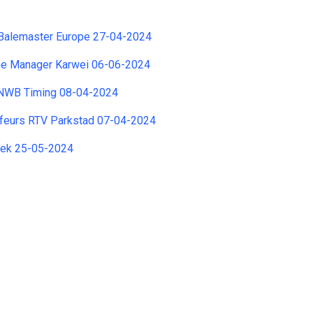
Balemaster Europe 27-04-2024
e Manager Karwei 06-06-2024
ANWB Timing 08-04-2024
uffeurs RTV Parkstad 07-04-2024
iek 25-05-2024