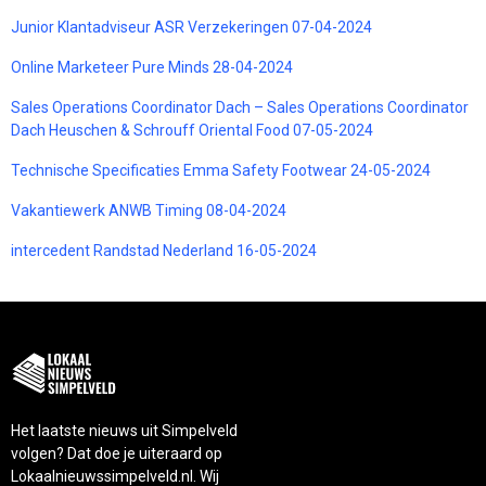
Junior Klantadviseur ASR Verzekeringen 07-04-2024
Online Marketeer Pure Minds 28-04-2024
Sales Operations Coordinator Dach – Sales Operations Coordinator
Dach Heuschen & Schrouff Oriental Food 07-05-2024
Technische Specificaties Emma Safety Footwear 24-05-2024
Vakantiewerk ANWB Timing 08-04-2024
intercedent Randstad Nederland 16-05-2024
Het laatste nieuws uit Simpelveld
volgen? Dat doe je uiteraard op
Lokaalnieuwssimpelveld.nl. Wij