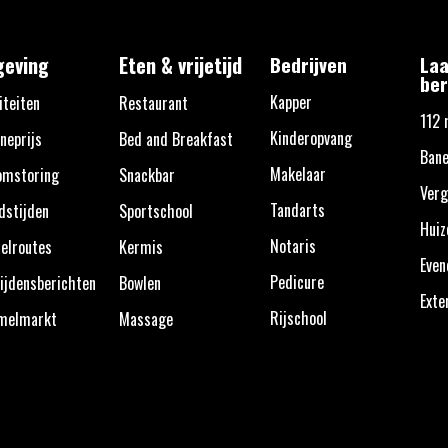
eving
Eten & vrijetijd
Bedrijven
Laa
ber
Kapper
iteiten
Restaurant
112 
Kinderopvang
neprijs
Bed and Breakfast
Bane
Makelaar
omstoring
Snackbar
Verg
Tandarts
dstijden
Sportschool
Huiz
Notaris
elroutes
Kermis
Eve
Pedicure
ijdensberichten
Bowlen
Exte
Rijschool
melmarkt
Massage