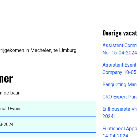
Overige vacat
Assistent Comm
vrijgekomen in Mechelen, te Limburg.
Nor 15-04-202
Assistent Even
ner
Company 18-05
Banqueting Man
an de baan
CRO Expert Pur
duct Owner
Enthousiaste Vri
2024
3-2024
Funtioneel Appp
14-04-2024