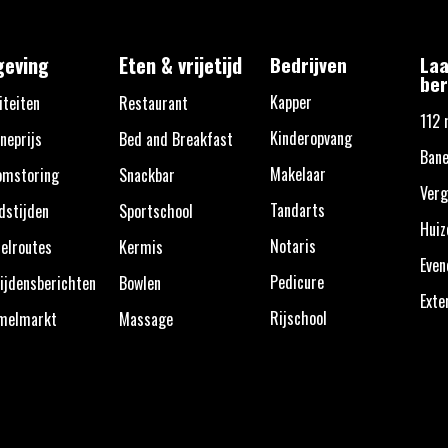
eving
Eten & vrijetijd
Bedrijven
Laa
ber
Kapper
iteiten
Restaurant
112 
Kinderopvang
neprijs
Bed and Breakfast
Bane
Makelaar
omstoring
Snackbar
Verg
Tandarts
dstijden
Sportschool
Huiz
Notaris
elroutes
Kermis
Eve
Pedicure
ijdensberichten
Bowlen
Exte
Rijschool
melmarkt
Massage