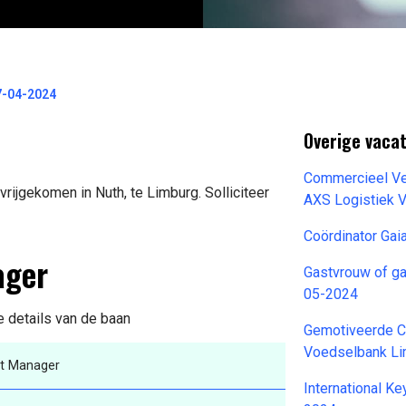
7-04-2024
Overige vacat
Commercieel Ver
rijgekomen in Nuth, te Limburg. Solliciteer
AXS Logistiek 
Coördinator Gai
ager
Gastvrouw of g
05-2024
e details van de baan
Gemotiveerde C
Voedselbank Li
t Manager
International K