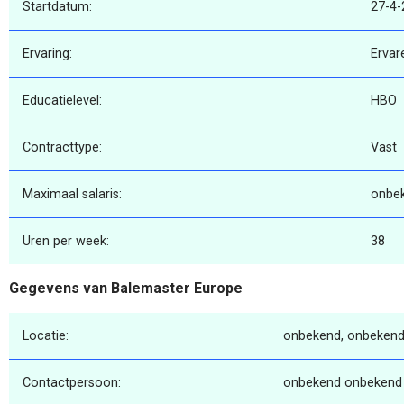
Startdatum:
27-4-
Ervaring:
Ervar
Educatielevel:
HBO
Contracttype:
Vast
Maximaal salaris:
onbe
Uren per week:
38
Gegevens van Balemaster Europe
Locatie:
onbekend, onbekend
Contactpersoon:
onbekend onbekend