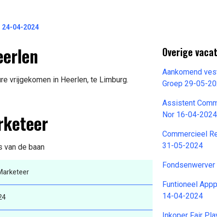
s 24-04-2024
eerlen
Overige vacat
Aankomend ves
re vrijgekomen in Heerlen, te Limburg.
Groep 29-05-2
Assistent Comm
rketeer
Nor 16-04-202
Commercieel Re
31-05-2024
ls van de baan
Fondsenwerver 
Marketeer
Funtioneel Appp
14-04-2024
24
Inkoper Fair Pl