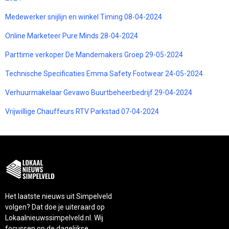
Medewerker snijlijn en winkel Timing 08-04-2024
Online Marketeer Pure Minds 28-04-2024
Parttime verkoper De Mandemakers Groep 29-05-2024
Technische Specificaties Emma Safety Footwear 24-05-2024
Verhuurmakelaar Gevawo Buurtbeheerbedrijf 29-04-2024
Vrijwillige Chauffeurs RTV Parkstad 07-04-2024
Het laatste nieuws uit Simpelveld
volgen? Dat doe je uiteraard op
Lokaalnieuwssimpelveld.nl. Wij
focussen op de dagelijkse