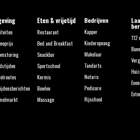
eving
Eten & vrijetijd
Bedrijven
Laa
ber
Kapper
iteiten
Restaurant
112 
Kinderopvang
neprijs
Bed and Breakfast
Bane
Makelaar
omstoring
Snackbar
Verg
Tandarts
dstijden
Sportschool
Huiz
Notaris
elroutes
Kermis
Eve
Pedicure
ijdensberichten
Bowlen
Exte
Rijschool
melmarkt
Massage