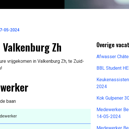
7-05-2024
 Valkenburg Zh
Overige vacat
Afwasser Châte
re vrijgekomen in Valkenburg Zh, te Zuid-
n!
BBL Student H
Keukenassisten
ewerker
2024
Kok Gulpener 3
 de baan
Medewerker Bed
dewerker
14-05-2024
Medewerker Bed