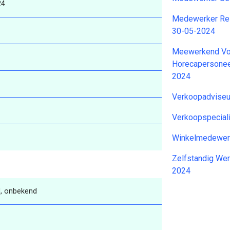
24
Medewerker Res
30-05-2024
Meewerkend Vo
Horecapersoneel
2024
Verkoopadvise
Verkoopspecial
Winkelmedewer
Zelfstandig We
2024
, onbekend