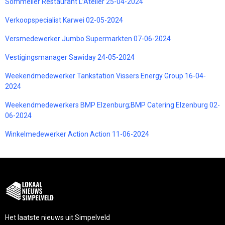
Sommelier Restaurant L’Atelier 25-04-2024
Verkoopspecialist Karwei 02-05-2024
Versmedewerker Jumbo Supermarkten 07-06-2024
Vestigingsmanager Sawiday 24-05-2024
Weekendmedewerker Tankstation Vissers Energy Group 16-04-
2024
Weekendmedewerkers BMP Elzenburg;BMP Catering Elzenburg 02-
06-2024
Winkelmedewerker Action Action 11-06-2024
Het laatste nieuws uit Simpelveld