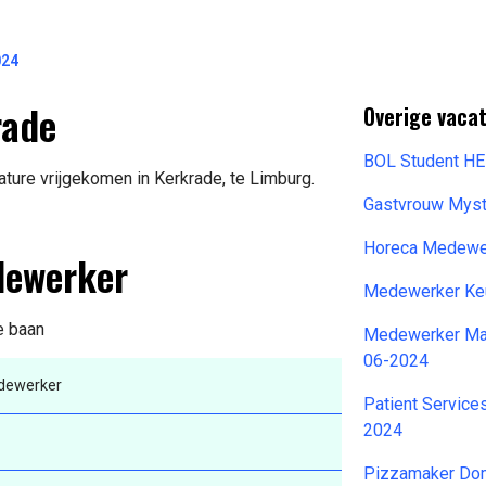
024
rade
Overige vacat
BOL Student H
ure vrijgekomen in Kerkrade, te Limburg.
Gastvrouw Mys
Horeca Medewe
dewerker
Medewerker Keu
e baan
Medewerker Maa
06-2024
dewerker
Patient Service
2024
Pizzamaker Dom