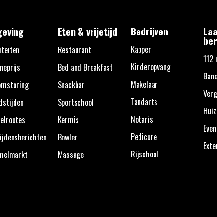
eving
Eten & vrijetijd
Bedrijven
Laa
ber
Kapper
iteiten
Restaurant
112 
Kinderopvang
neprijs
Bed and Breakfast
Bane
Makelaar
omstoring
Snackbar
Verg
Tandarts
dstijden
Sportschool
Huiz
Notaris
elroutes
Kermis
Eve
Pedicure
ijdensberichten
Bowlen
Exte
Rijschool
melmarkt
Massage