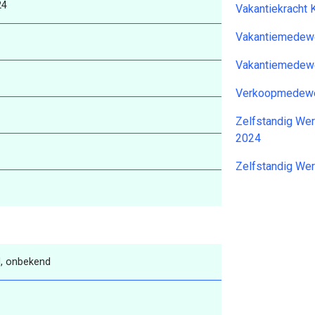
24
Vakantiekracht
Vakantiemedewe
Vakantiemedewe
Verkoopmedewe
Zelfstandig We
2024
Zelfstandig We
, onbekend