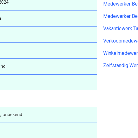
2024
Medewerker Bed
Medewerker Bed
n
Vakantiewerk T
Verkoopmedewer
Winkelmedewer
Zelfstandig We
end
, onbekend