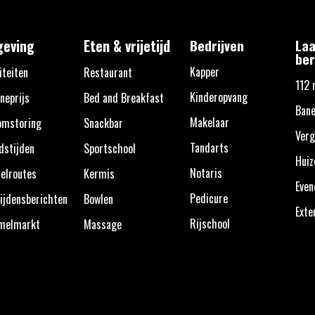
eving
Eten & vrijetijd
Bedrijven
Laa
ber
Kapper
iteiten
Restaurant
112 
Kinderopvang
neprijs
Bed and Breakfast
Bane
Makelaar
omstoring
Snackbar
Verg
Tandarts
dstijden
Sportschool
Huiz
Notaris
elroutes
Kermis
Eve
Pedicure
ijdensberichten
Bowlen
Exte
Rijschool
melmarkt
Massage