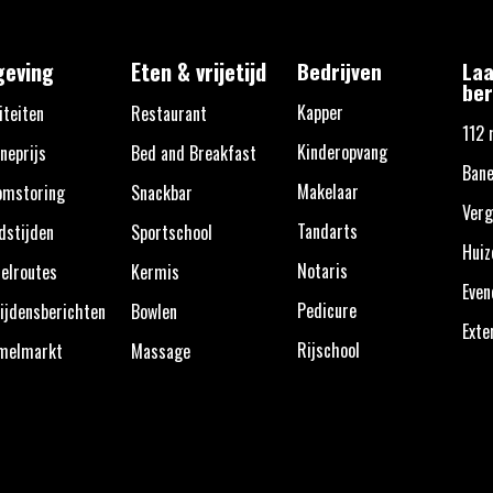
eving
Eten & vrijetijd
Bedrijven
Laa
ber
Kapper
iteiten
Restaurant
112 
Kinderopvang
neprijs
Bed and Breakfast
Bane
Makelaar
omstoring
Snackbar
Verg
Tandarts
dstijden
Sportschool
Huiz
Notaris
elroutes
Kermis
Eve
Pedicure
ijdensberichten
Bowlen
Exte
Rijschool
melmarkt
Massage