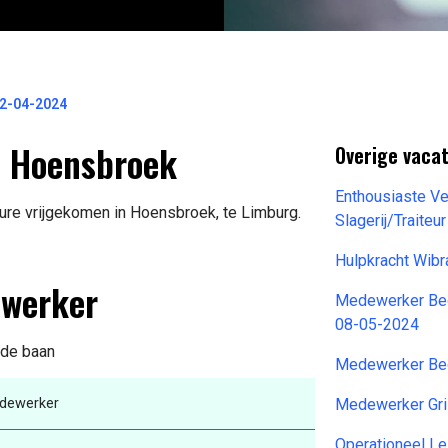
2-04-2024
 Hoensbroek
Overige vacat
Enthousiaste V
ure vrijgekomen in Hoensbroek, te Limburg.
Slagerij/Traite
Hulpkracht Wib
ewerker
Medewerker Bed
08-05-2024
 de baan
Medewerker Bed
dewerker
Medewerker Gri
Operationeel Le