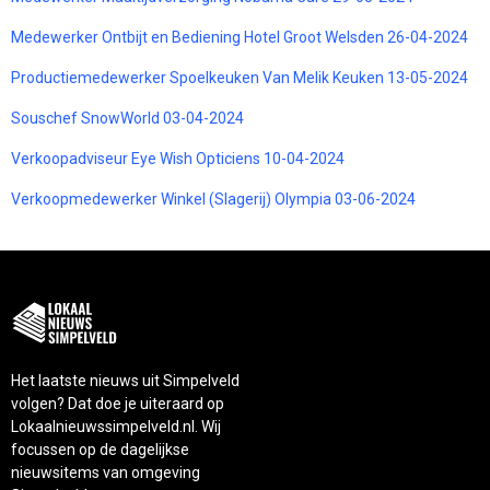
Medewerker Ontbijt en Bediening Hotel Groot Welsden 26-04-2024
Productiemedewerker Spoelkeuken Van Melik Keuken 13-05-2024
Souschef SnowWorld 03-04-2024
Verkoopadviseur Eye Wish Opticiens 10-04-2024
Verkoopmedewerker Winkel (Slagerij) Olympia 03-06-2024
Het laatste nieuws uit Simpelveld
volgen? Dat doe je uiteraard op
Lokaalnieuwssimpelveld.nl. Wij
focussen op de dagelijkse
nieuwsitems van omgeving