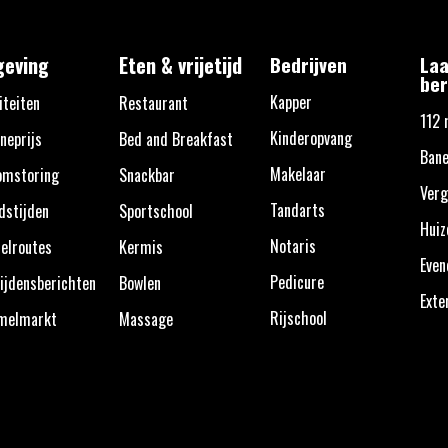
eving
Eten & vrijetijd
Bedrijven
Laa
ber
Kapper
iteiten
Restaurant
112 
Kinderopvang
neprijs
Bed and Breakfast
Bane
Makelaar
omstoring
Snackbar
Verg
Tandarts
dstijden
Sportschool
Huiz
Notaris
elroutes
Kermis
Eve
Pedicure
ijdensberichten
Bowlen
Exte
Rijschool
melmarkt
Massage