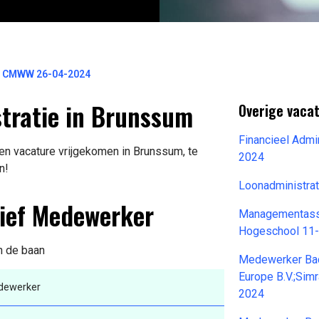
tie CMWW 26-04-2024
stratie in Brunssum
Overige vacat
Financieel Adm
en vacature vrijgekomen in Brunssum, te
2024
n!
Loonadministra
tief Medewerker
Managementassi
Hogeschool 11
n de baan
Medewerker Bac
Europe B.V.;Sim
edewerker
2024