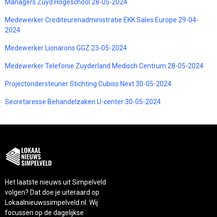
Managers Zuyd Hogeschool 28-05-2024
Medewerker Crediteurenadministratie EKK Sales Europe 29-04-
2024
Medewerker Lionarons GGZ 23-05-2024
Medewerker Telefonie Zuyderland Medisch Centrum 28-05-2024
Projectondersteuner Stichting Cubiss Next 30-05-2024
Secretaresse Behandelzaken U-center 30-05-2024
Het laatste nieuws uit Simpelveld
volgen? Dat doe je uiteraard op
Lokaalnieuwssimpelveld.nl. Wij
focussen op de dagelijkse