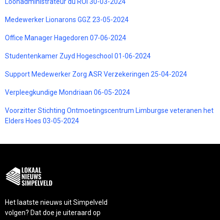
Loonadministrateur du ROI 30-03-2024
Medewerker Lionarons GGZ 23-05-2024
Office Manager Hagedoren 07-06-2024
Studentenkamer Zuyd Hogeschool 01-06-2024
Support Medewerker Zorg ASR Verzekeringen 25-04-2024
Verpleegkundige Mondriaan 06-05-2024
Voorzitter Stichting Ontmoetingscentrum Limburgse veteranen het
Elders Hoes 03-05-2024
Het laatste nieuws uit Simpelveld
volgen? Dat doe je uiteraard op