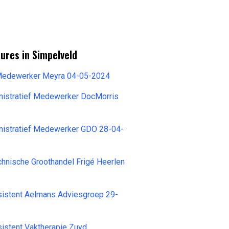
ures in Simpelveld
 Medewerker Meyra 04-05-2024
nistratief Medewerker DocMorris
inistratief Medewerker GDO 28-04-
echnische Groothandel Frigé Heerlen
stent Aelmans Adviesgroep 29-
stent Vaktherapie Zuyd