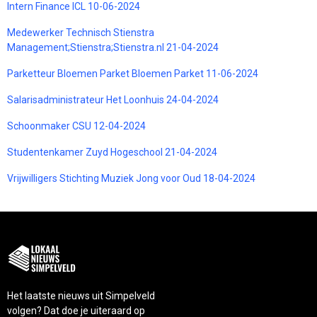
Intern Finance ICL 10-06-2024
Medewerker Technisch Stienstra
Management;Stienstra;Stienstra.nl 21-04-2024
Parketteur Bloemen Parket Bloemen Parket 11-06-2024
Salarisadministrateur Het Loonhuis 24-04-2024
Schoonmaker CSU 12-04-2024
Studentenkamer Zuyd Hogeschool 21-04-2024
Vrijwilligers Stichting Muziek Jong voor Oud 18-04-2024
Het laatste nieuws uit Simpelveld
volgen? Dat doe je uiteraard op