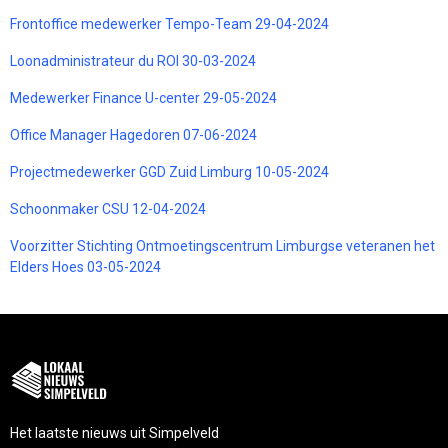
Frontoffice medewerker Tempo-Team 29-04-2024
Loonadministrateur du ROI 30-03-2024
Medewerker Finance U-center 29-05-2024
Office Manager Hagedoren 07-06-2024
Projectmedewerker GGD Zuid Limburg 10-05-2024
Schoonmaker CSU 12-04-2024
Voorzitter Stichting Ontmoetingscentrum Limburgse veteranen het
Elders Hoes 03-05-2024
Het laatste nieuws uit Simpelveld