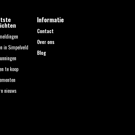
tste
Informatie
ichten
Contact
meldingen
Over ons
n in Simpelveld
Blog
unningen
en te koop
nementen
rn nieuws