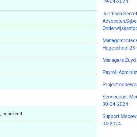
19-04-2024
Juridisch Secre
Advocaten;Sijbe
Onderwijskanto
Managementassi
Hogeschool 23
Managers Zuyd
Payroll Adminis
Projectmedewer
Servicepunt Me
30-04-2024
, onbekend
Support Medewe
04-2024