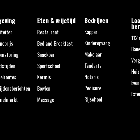
eving
Eten & vrijetijd
Bedrijven
Laa
ber
Kapper
iteiten
Restaurant
112 
Kinderopvang
neprijs
Bed and Breakfast
Bane
Makelaar
omstoring
Snackbar
Verg
Tandarts
dstijden
Sportschool
Huiz
Notaris
elroutes
Kermis
Eve
Pedicure
ijdensberichten
Bowlen
Exte
Rijschool
melmarkt
Massage