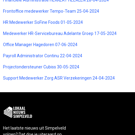
Frontoffice medewerker Tempo-Team 25-04-2024
HR Medewerker SoFine Foods 01-05-2024
Medewerker HR-Servicebureau Adelante Groep 17-05-2024
Office Manager Hagedoren 07-06-2024
Payroll Administrator Continu 22-04-2024
Projectondersteuner Cubiss 30-05-2024
Support Medewerker Zorg ASR Verzekeringen 24-04-2024
Het laatste nieuws uit Simpelveld
volgen? Dat doe je uiteraard op