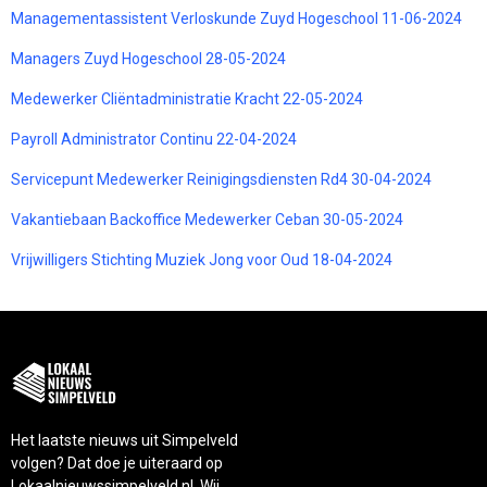
Managementassistent Verloskunde Zuyd Hogeschool 11-06-2024
Managers Zuyd Hogeschool 28-05-2024
Medewerker Cliëntadministratie Kracht 22-05-2024
Payroll Administrator Continu 22-04-2024
Servicepunt Medewerker Reinigingsdiensten Rd4 30-04-2024
Vakantiebaan Backoffice Medewerker Ceban 30-05-2024
Vrijwilligers Stichting Muziek Jong voor Oud 18-04-2024
Het laatste nieuws uit Simpelveld
volgen? Dat doe je uiteraard op
Lokaalnieuwssimpelveld.nl. Wij