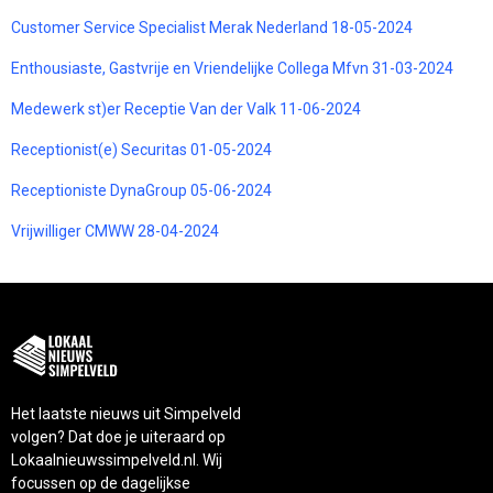
Customer Service Specialist Merak Nederland 18-05-2024
Enthousiaste, Gastvrije en Vriendelijke Collega Mfvn 31-03-2024
Medewerk st)er Receptie Van der Valk 11-06-2024
Receptionist(e) Securitas 01-05-2024
Receptioniste DynaGroup 05-06-2024
Vrijwilliger CMWW 28-04-2024
Het laatste nieuws uit Simpelveld
volgen? Dat doe je uiteraard op
Lokaalnieuwssimpelveld.nl. Wij
focussen op de dagelijkse