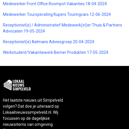
Medewerker Front Office Roompot Vakanties 18-04-2024
Medewerker Touroperating Kupers Touringcars 12-06-2024
Receptionist(e) / Administratief Medewerk(st)er Thuis & Partners
Advocaten 19-05-2024
Receptionist(e) Aelmans Adviesgroep 20-04-2024
Werkstudent/Vakantiewerk Berner Produkten 17-05-2024
Het laatste nieuws uit Simpelveld
volgen? Dat doe je uiteraard op
Lokaalnieuwssimpelveld.nl. Wij
focussen op de dagelijkse
nieuwsitems van omgeving