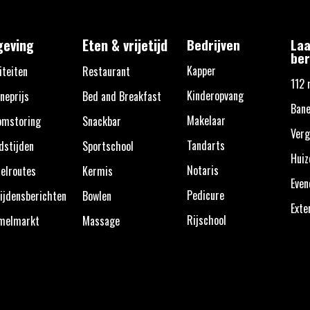
eving
Eten & vrijetijd
Bedrijven
Laa
ber
Kapper
iteiten
Restaurant
112 
Kinderopvang
neprijs
Bed and Breakfast
Bane
Makelaar
omstoring
Snackbar
Verg
Tandarts
dstijden
Sportschool
Huiz
Notaris
elroutes
Kermis
Eve
Pedicure
ijdensberichten
Bowlen
Exte
Rijschool
melmarkt
Massage