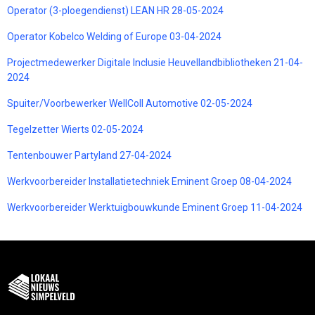
Operator (3-ploegendienst) LEAN HR 28-05-2024
Operator Kobelco Welding of Europe 03-04-2024
Projectmedewerker Digitale Inclusie Heuvellandbibliotheken 21-04-
2024
Spuiter/Voorbewerker WellColl Automotive 02-05-2024
Tegelzetter Wierts 02-05-2024
Tentenbouwer Partyland 27-04-2024
Werkvoorbereider Installatietechniek Eminent Groep 08-04-2024
Werkvoorbereider Werktuigbouwkunde Eminent Groep 11-04-2024