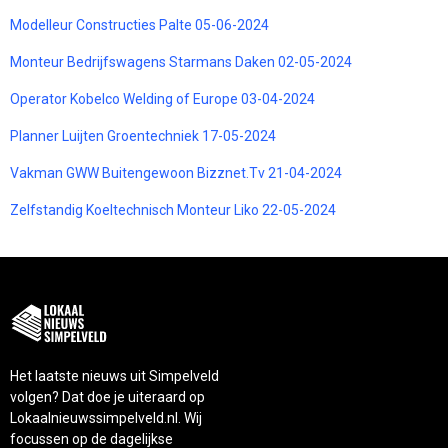
Modelleur Constructies Palte 05-06-2024
Monteur Bedrijfswagens Starmans Daken 02-05-2024
Operator Kobelco Welding of Europe 03-04-2024
Planner Luijten Groentechniek 17-05-2024
Vakman GWW Buitengewoon Bizznet.Tv 21-04-2024
Zelfstandig Koeltechnisch Monteur Liko 22-05-2024
Het laatste nieuws uit Simpelveld
volgen? Dat doe je uiteraard op
Lokaalnieuwssimpelveld.nl. Wij
focussen op de dagelijkse