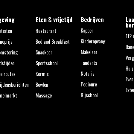
eving
Eten & vrijetijd
Bedrijven
Laa
ber
Kapper
iteiten
Restaurant
112 
Kinderopvang
neprijs
Bed and Breakfast
Bane
Makelaar
omstoring
Snackbar
Verg
Tandarts
dstijden
Sportschool
Huiz
Notaris
elroutes
Kermis
Eve
Pedicure
ijdensberichten
Bowlen
Exte
Rijschool
melmarkt
Massage