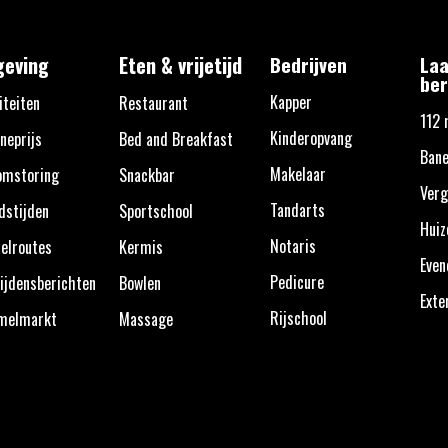
eving
Eten & vrijetijd
Bedrijven
Laa
ber
Kapper
iteiten
Restaurant
112 
Kinderopvang
neprijs
Bed and Breakfast
Bane
Makelaar
omstoring
Snackbar
Verg
Tandarts
dstijden
Sportschool
Huiz
Notaris
elroutes
Kermis
Eve
Pedicure
ijdensberichten
Bowlen
Exte
Rijschool
melmarkt
Massage