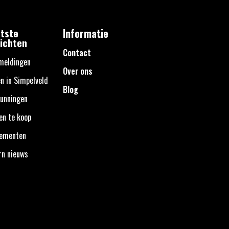
tste
Informatie
ichten
Contact
meldingen
Over ons
n in Simpelveld
Blog
unningen
en te koop
nementen
rn nieuws