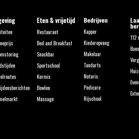
eving
Eten & vrijetijd
Bedrijven
Laa
ber
Kapper
iteiten
Restaurant
112 
Kinderopvang
neprijs
Bed and Breakfast
Bane
Makelaar
omstoring
Snackbar
Verg
Tandarts
dstijden
Sportschool
Huiz
Notaris
elroutes
Kermis
Eve
Pedicure
ijdensberichten
Bowlen
Exte
Rijschool
melmarkt
Massage