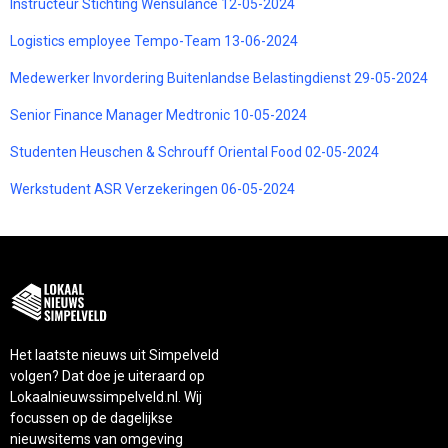
Instructeur Stichting Wensulance 12-05-2024
Logistics employee Tempo-Team 13-06-2024
Medewerker Invordering Buitenlandse Belastingdienst 29-05-2024
Senior Finance Manager Medtronic 10-05-2024
Studenten Heuschen & Schrouff Oriental Food 02-05-2024
Werkstudent ASR Verzekeringen 06-05-2024
Het laatste nieuws uit Simpelveld
volgen? Dat doe je uiteraard op
Lokaalnieuwssimpelveld.nl. Wij
focussen op de dagelijkse
nieuwsitems van omgeving