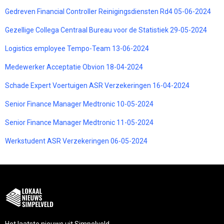
Gedreven Financial Controller Reinigingsdiensten Rd4 05-06-2024
Gezellige Collega Centraal Bureau voor de Statistiek 29-05-2024
Logistics employee Tempo-Team 13-06-2024
Medewerker Acceptatie Obvion 18-04-2024
Schade Expert Voertuigen ASR Verzekeringen 16-04-2024
Senior Finance Manager Medtronic 10-05-2024
Senior Finance Manager Medtronic 11-05-2024
Werkstudent ASR Verzekeringen 06-05-2024
Het laatste nieuws uit Simpelveld