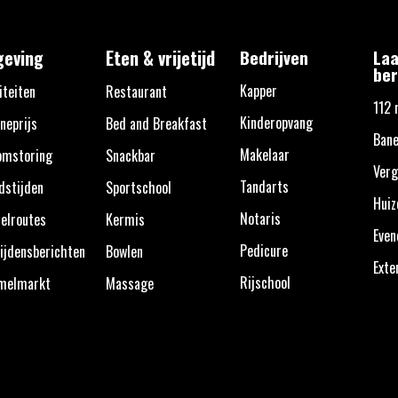
eving
Eten & vrijetijd
Bedrijven
Laa
ber
Kapper
iteiten
Restaurant
112 
Kinderopvang
neprijs
Bed and Breakfast
Bane
Makelaar
omstoring
Snackbar
Verg
Tandarts
dstijden
Sportschool
Huiz
Notaris
elroutes
Kermis
Eve
Pedicure
ijdensberichten
Bowlen
Exte
Rijschool
melmarkt
Massage