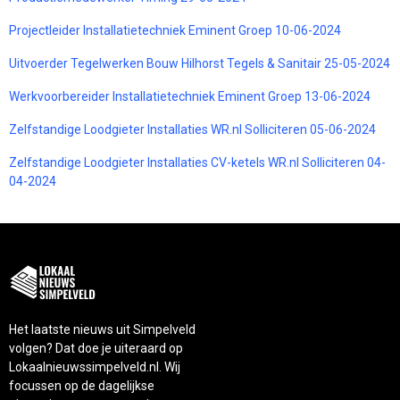
Projectleider Installatietechniek Eminent Groep 10-06-2024
Uitvoerder Tegelwerken Bouw Hilhorst Tegels & Sanitair 25-05-2024
Werkvoorbereider Installatietechniek Eminent Groep 13-06-2024
Zelfstandige Loodgieter Installaties WR.nl Solliciteren 05-06-2024
Zelfstandige Loodgieter Installaties CV-ketels WR.nl Solliciteren 04-
04-2024
Het laatste nieuws uit Simpelveld
volgen? Dat doe je uiteraard op
Lokaalnieuwssimpelveld.nl. Wij
focussen op de dagelijkse