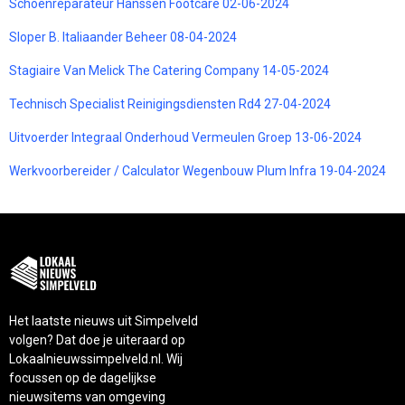
Schoenreparateur Hanssen Footcare 02-06-2024
Sloper B. Italiaander Beheer 08-04-2024
Stagiaire Van Melick The Catering Company 14-05-2024
Technisch Specialist Reinigingsdiensten Rd4 27-04-2024
Uitvoerder Integraal Onderhoud Vermeulen Groep 13-06-2024
Werkvoorbereider / Calculator Wegenbouw Plum Infra 19-04-2024
Het laatste nieuws uit Simpelveld
volgen? Dat doe je uiteraard op
Lokaalnieuwssimpelveld.nl. Wij
focussen op de dagelijkse
nieuwsitems van omgeving