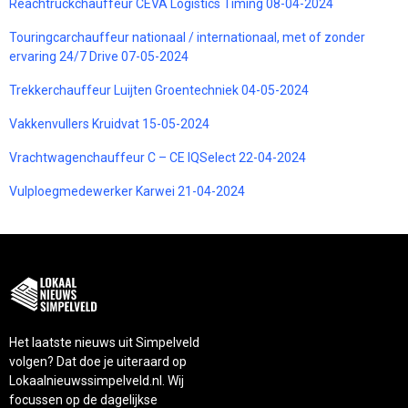
Reachtruckchauffeur CEVA Logistics Timing 08-04-2024
Touringcarchauffeur nationaal / internationaal, met of zonder
ervaring 24/7 Drive 07-05-2024
Trekkerchauffeur Luijten Groentechniek 04-05-2024
Vakkenvullers Kruidvat 15-05-2024
Vrachtwagenchauffeur C – CE IQSelect 22-04-2024
Vulploegmedewerker Karwei 21-04-2024
Het laatste nieuws uit Simpelveld
volgen? Dat doe je uiteraard op
Lokaalnieuwssimpelveld.nl. Wij
focussen op de dagelijkse