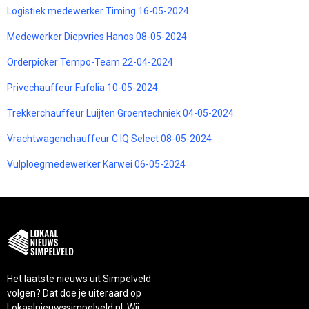
Logistiek medewerker Timing 16-05-2024
Medewerker Diepvries Hanos 08-05-2024
Orderpicker Tempo-Team 22-04-2024
Privechauffeur Fufolia 10-05-2024
Trekkerchauffeur Luijten Groentechniek 04-05-2024
Vrachtwagenchauffeur C IQ Select 08-05-2024
Vulploegmedewerker Karwei 06-05-2024
Het laatste nieuws uit Simpelveld
volgen? Dat doe je uiteraard op
Lokaalnieuwssimpelveld.nl. Wij